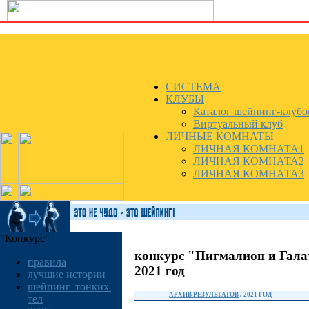
СИСТЕМА
КЛУБЫ
Каталог шейпинг-клубо
Виртуальный клуб
ЛИЧНЫЕ КОМНАТЫ
ЛИЧНАЯ КОМНАТА1
ЛИЧНАЯ КОМНАТА2
ЛИЧНАЯ КОМНАТА3
"Конкурс"
конкурс "Пигмалион и Гала
правила
2021 год
лучшие истории
шейпинг 'тонких'
АРХИВ РЕЗУЛЬТАТОВ
/ 2021 ГОД
тел