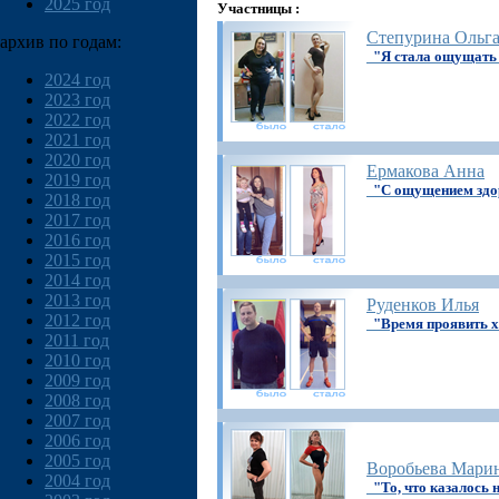
2025 год
Участницы :
Степурина Ольг
архив по годам:
"Я стала ощущать с
2024 год
2023 год
2022 год
2021 год
2020 год
Ермакова Анна
2019 год
"С ощущением здо
2018 год
2017 год
2016 год
2015 год
2014 год
2013 год
Руденков Илья
2012 год
"Время проявить 
2011 год
2010 год
2009 год
2008 год
2007 год
2006 год
2005 год
Воробьева Мари
2004 год
"То, что казалось