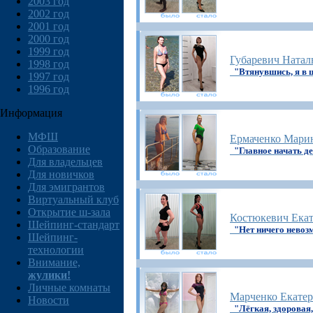
2003 год
2002 год
2001 год
2000 год
1999 год
Губаревич Натал
1998 год
"Втянувшись, я в 
1997 год
1996 год
Информация
МФШ
Ермаченко Мари
Образование
"Главное начать д
Для владельцев
Для новичков
Для эмигрантов
Виртуальный клуб
Открытие ш-зала
Костюкевич Ека
Шейпинг-стандарт
"Нет ничего невоз
Шейпинг-
технологии
Внимание,
жулики!
Личные комнаты
Марченко Екате
Новости
"Лёгкая, здоровая,