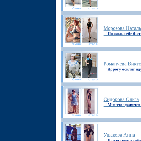
Морозова Наталь
"Позволь себе быт
Романчева Викт
"Дорогу осилит и
Сидорова Ольга
"Мне это нравится
Ушакова Анна
"Я чувствую в себ